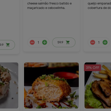
cheese salmão fresco batido e
queijo empanada
maçaricado e cebowlinha.
cobertura de doc
75.9
18.9
59.9
shopping_cart
9.9
shopping_cart
31% OFF