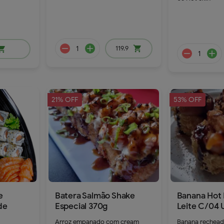
168.9
145.9
119.9
shopping_cart
ping_cart
21% OFF
53% OFF
remove
add
e
Batera Salmão Shake
Banana Hot
de
Especial 370g
Leite C/04 
Arroz empanado com cream
Banana rechead