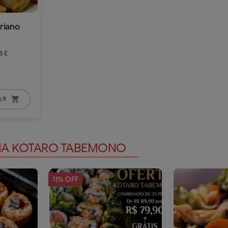
riano
 E
remove
add
.9
shopping_cart
dd
DIA KOTARO TABEMONO
11% OFF