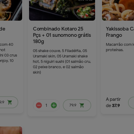
de
Combinado Kotaro 25
Yakissoba C
Pçs + 01 sunomono grátis
Frango
180g
 com 40
Macarrão com l
 hot
proteínas.
05 shake couve, 5 Filadélfia, 05
shi 03 crus
Uramaki skin, 05 Uramaki shake
njoy, 10
hot, 5 niguiri sushi (01 salmão cru,
02 peixe branco, e 02 salmão
skin)
dd
89.9
A partir
9.9
shopping_cart
79.9
shopping_cart
de
37.9