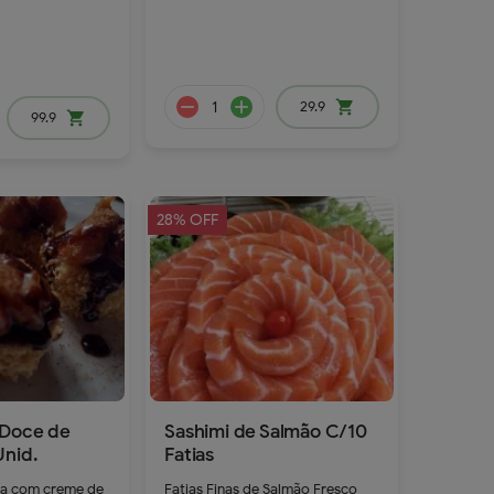
29.9
shopping_cart
99.9
shopping_cart
28% OFF
remove
add
remove
add
 Doce de
Sashimi de Salmão C/10
Unid.
Fatias
a com creme de
Fatias Finas de Salmão Fresco