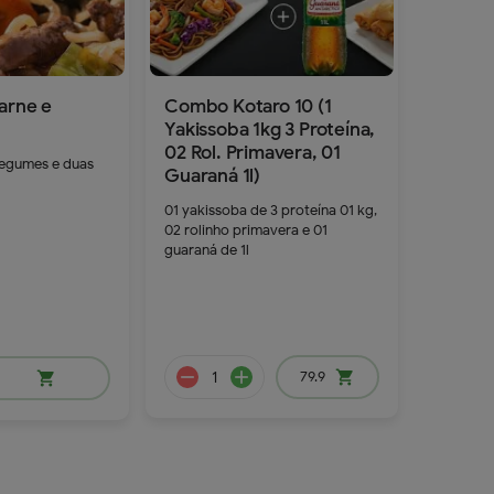
arne e
Combo Kotaro 10 (1
Yakissoba 1kg 3 Proteína,
02 Rol. Primavera, 01
egumes e duas
Guaraná 1l)
01 yakissoba de 3 proteína 01 kg,
02 rolinho primavera e 01
guaraná de 1l
85.9
79.9
shopping_cart
shopping_cart