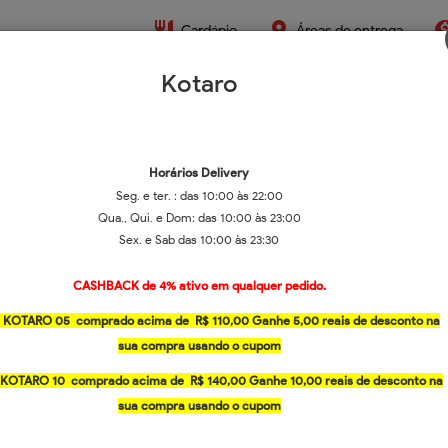
restaurant
place
monetizat
Cardápio
Áreas de entrega
Kotaro
Horários
Delivery
Seg. e ter. : d
as 10:00 às 22:00
Qua., Qui. e Dom: d
as 10:00 às 23:00
Sex. e Sab das
10:00 às 23:30
CASHBACK de 4% ativo em qualquer pedido
.
 KOTARO 05
comprado acima de
R$ 110,00 Ganhe 5,00 reais de desconto na
rmas de entrega
Funcionamento
sua compra usando o cupom
livery ou Retirada
Aberto
| Até às 23h
 KOTARO 10
comprado acima de
R$ 140,00 Ganhe 10,00 reais de desconto na
sua compra usando o cupom