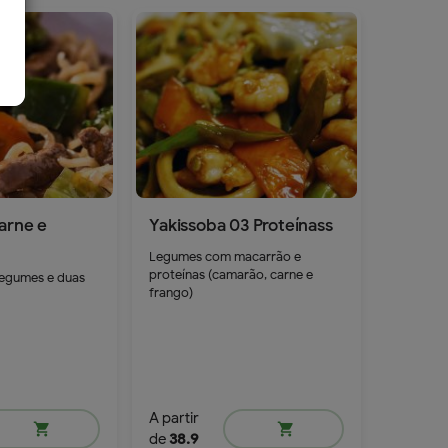
arne e
Yakissoba 03 Proteínass
Legumes com macarrão e
proteínas (camarão, carne e
egumes e duas
frango)
A partir
shopping_cart
shopping_cart
de
38.9