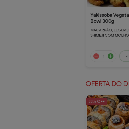
Yakissoba Vegeta
Bowl 300g
MACARRÃO, LEGUMES
SHIMEJI COM MOLHO
23
remove
a
OFERTA DO 
38% OFF