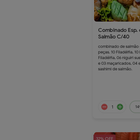
Combinado Esp. 
Salmão C/40
combinado de salmão
peças. 10 Filadélfia, 10
Filadélfia, 06 niguiri su
e 03 maçaricados, 04 e
sashimi de salmão.
239.9
remove
a
14
32% OFF