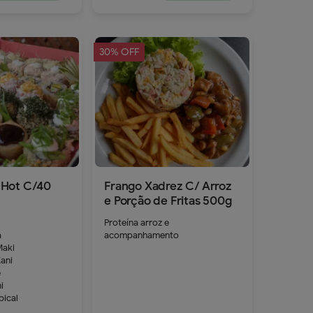
30% OFF
Hot C/40
Frango Xadrez C/ Arroz
e Porção de Fritas 500g
Proteína arroz e
a
acompanhamento
Maki
42.9
ani
e
i
pical