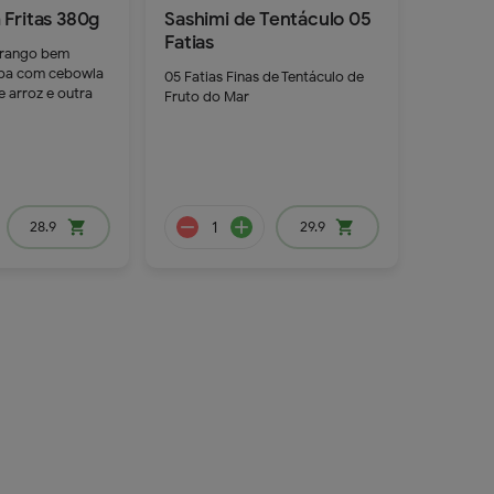
Fritas 380g
Sashimi de Tentáculo 05
Fatias
frango bem
remove
add
remove
add
pa com cebowla
05 Fatias Finas de Tentáculo de
 arroz e outra
Fruto do Mar
39.9
28.9
shopping_cart
29.9
shopping_cart