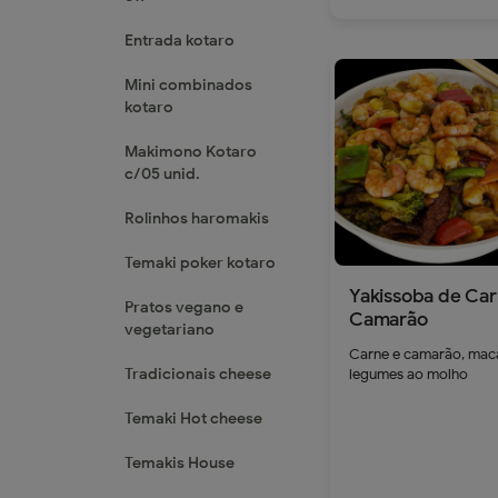
Entrada kotaro
Mini combinados
kotaro
remove
a
Makimono Kotaro
c/05 unid.
Rolinhos haromakis
Temaki poker kotaro
Yakissoba de Car
Pratos vegano e
Camarão
vegetariano
Carne e camarão, mac
Tradicionais cheese
legumes ao molho
Temaki Hot cheese
Temakis House