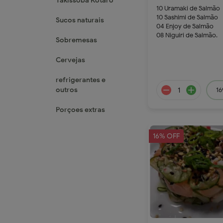
Yakissoba Kotaro
10 Uramaki de Salmão
10 Sashimi de Salmão
Sucos naturais
04 Enjoy de Salmão
08 Niguiri de Salmão.
Sobremesas
239.9
Cervejas
refrigerantes e
outros
16
Porçoes extras
16% OFF