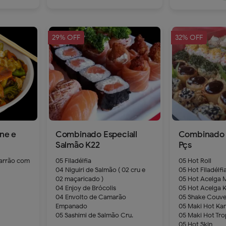
29% OFF
32% OFF
dd
remove
add
ne e
Combinado Especiall
Combinado 
Salmão K22
Pçs
arrão com
05 Filadélfia
05 Hot Roll
04 Niguiri de Salmão ( 02 cru e
05 Hot Filadélfi
02 maçaricado )
05 Hot Acelga 
04 Enjoy de Brócolis
05 Hot Acelga K
04 Envolto de Camarão
05 Shake Couv
Empanado
05 Maki Hot Kan
05 Sashimi de Salmão Cru.
05 Maki Hot Tro
05 Hot Skin