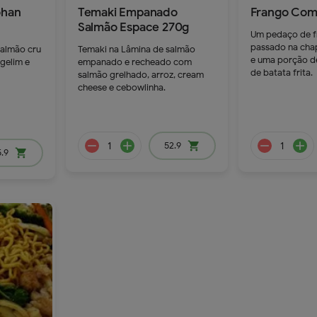
ohan
Temaki Empanado
Frango Com 
Salmão Espace 270g
Um pedaço de 
remove
add
passado na cha
salmão cru
Temaki na Lâmina de salmão
dd
e uma porção de
rgelim e
empanado e recheado com
de batata frita.
salmão grelhado, arroz, cream
cheese e cebowlinha.
41.9
52.9
shopping_cart
.9
shopping_cart