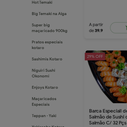
Hot Temaki
Big Temaki na Alga
A partir
Super big
shop
de
39.9
maçaricado 900kg
Pratos especiais
kotaro
29% OFF
Sashimis Kotaro
Niguiri Sushi
Okonomi
Enjoys Kotaro
Maçaricados
Especiais
Barca Especiall d
Teppan - Yaki
Salmão de Sushi 
Salmão C/ 32 Pçs