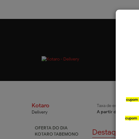
cupom
Kotaro
Taxa de entrega
Fo
A partir de R$ 8,99
De
Delivery
cupom
OFERTA DO DIA
Destaques
KOTARO TABEMONO