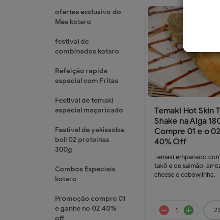
ofertas exclusivo do
Mês kotaro
festival de
combinados kotaro
Refeição rapida
especial com Fritas
Festival de temaki
Temaki Hot Skin 
especial maçaricado
Shake na Alga 18
Festival de yakissoba
Compre 01 e o 0
boll 02 proteínas
40% Off
300g
Temaki empanado com 
takô e de salmão, arro
Combos Especiais
cheese e cebowlinha.
kotaro
Promoção compre 01
e ganhe no 02 40%
23
off