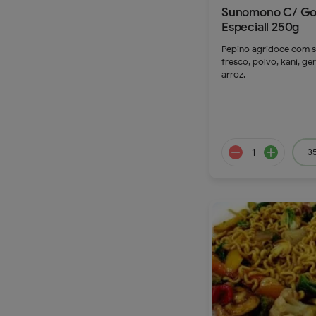
Sunomono C/ G
Especiall 250g
Pepino agridoce com 
remove
a
fresco, polvo, kani, ge
arroz.
42.9
35